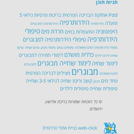
תגיות תוכן
Pdd
אחזקת הבריכה הפרטית
בריכות פרטיות
גילאי 5
הידרותרפיה
ומעלה
הידרותרפי
הידרותרפיה למבוגרים
טיפולי
היפוטוניה
חרדת מים
התעמלות במים
הידרותרפיה
טיפולי הידרותרפיה למבוגרים
טיפולי הידרותרפיה לפיברומיאלגיה
טיפולים במים
טיפולי פינוק
טרום שחיה
טרום
כללית מושלם
לימודי חתירה למבוגרים
שחיה ילדים
ילדים
לימוד שחייה מבוגרים
לימוד שחיה
למבוגרים
מבוגרים
מצילים לבריכה הפרטית
לפיברומיאלגיה
פחד מים
קשב וריכוז
שחיה לגילאי 3-5
שחייה
פינוק
טיפולית
שחייה טיפולית לילדים
© כל הזכויות שמורות בריכת אלישע
ירושלים
web-click
בניית אתרי וורדפרס