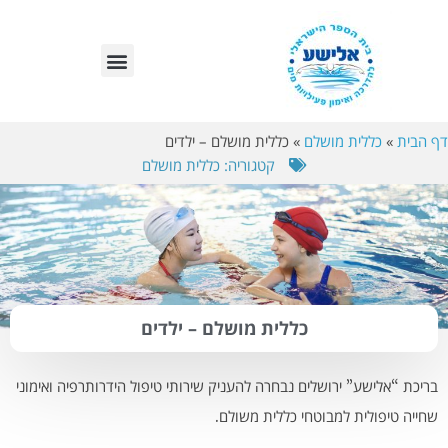
לתוכן
בריכות אלישע – סניפים
דף הבית
»
כללית מושלם
»
כללית מושלם – ילדים
קטגוריה:
כללית מושלם
כללית מושלם – ילדים
בריכת “אלישע” ירושלים נבחרה להעניק שירותי טיפול הידרותרפיה ואימוני
שחייה טיפולית למבוטחי כללית משולם.