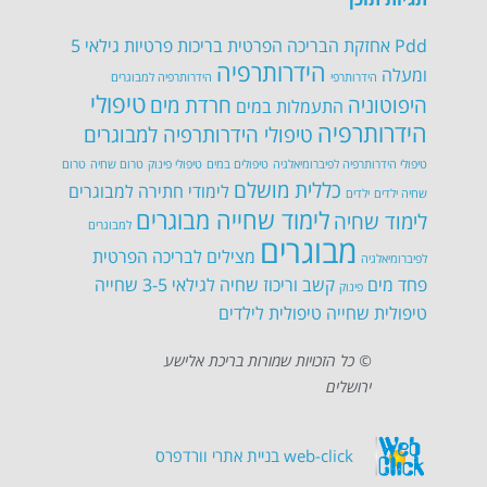
Pdd
אחזקת הבריכה הפרטית
בריכות פרטיות
גילאי 5
הידרותרפיה
ומעלה
הידרותרפי
הידרותרפיה למבוגרים
טיפולי
היפוטוניה
חרדת מים
התעמלות במים
הידרותרפיה
טיפולי הידרותרפיה למבוגרים
טיפולי הידרותרפיה לפיברומיאלגיה
טיפולים במים
טיפולי פינוק
טרום שחיה
טרום
כללית מושלם
לימודי חתירה למבוגרים
שחיה ילדים
ילדים
לימוד שחייה מבוגרים
לימוד שחיה
למבוגרים
מבוגרים
מצילים לבריכה הפרטית
לפיברומיאלגיה
פחד מים
קשב וריכוז
שחיה לגילאי 3-5
שחייה
פינוק
טיפולית
שחייה טיפולית לילדים
© כל הזכויות שמורות בריכת אלישע
ירושלים
web-click
בניית אתרי וורדפרס