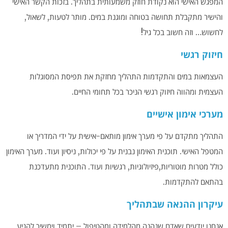
המפגש האישי הוא נקודת חוזק משמעותית בתהליך. בזכות הקשר האישי
והישיר מתקבלת תחושה בטוחה ומוגנת במים. מותר לטעות, לשאול,
לחשוש… וזה חשוב בכל גיל!
חיזוק רגשי
העצמאות במים והתקדמות התהליך מחזקת את תפיסת המסוגלות
העצמית ומהווה חיזוק רגשי הניכר בכל תחומי החיים.
מערכי אימון אישיים
התהליך מתקדם על פי מערך אימון מותאם-אישית על ידי המדריך או
המטפל האישי. תוכנית האימון נבנית על פי יכולות, ניסיון ועוד. מערך האימון
כולל מטרות מוטוריות,פיזיולוגיות, רגשיות ועוד. התוכנית מתעדכנת
בהתאם להתקדמות.
עיקרון ההנאה שבתהליך
אנחנו יודעים שאדם שנהנה מהלמידה ומהטיפול – יתמיד וימשיך להגיע