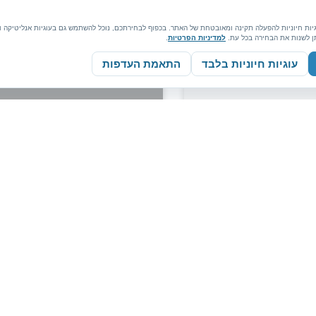
ת חיוניות להפעלה תקינה ומאובטחת של האתר. בכפוף לבחירתכם, נוכל להשתמש גם בעוגיות אנליטיקה ושי
תן לשנות את הבחירה בכל עת.
למדיניות הפרטיות
.
עוגיות חיוניות בלבד
התאמת העדפות
המיועדת ללימודי שחייה
טיפול רגשי לילדים באמצע
יכה הושקעה מחשבה
טיפול רגשי באמצעות שחיה טיפולית 
חוויות חיוביות ותחושת הצלחה של הי
קרא עוד »
ביה"ס אלישע
ינואר 26, 2020